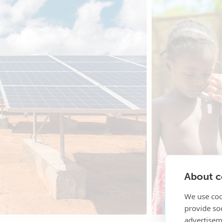
About co
We use coo
provide so
advertisem