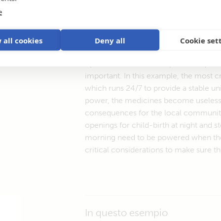
e
 all cookies
Deny all
Cookie set
Remote clinics come in many sizes, bu
operation rooms. Their power requireme
important. In this example, the most cri
which runs 24/7 to provide a stable u
power, the medicines become useless, 
consequences for the local community. 
openings for child-birth at night and st
morning need to be powered when the s
critical considerations to make sure t
In questo esempio