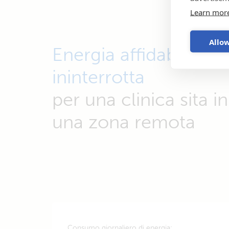
Learn mor
Allow
Energia affidabile e
ininterrotta
per una clinica sita in
una zona remota
Consumo giornaliero di energia: