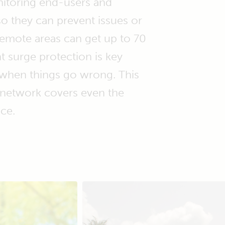
nitoring end-users and
 so they can prevent issues or
 remote areas can get up to 70
nt surge protection is key
t when things go wrong. This
r network covers even the
ice.