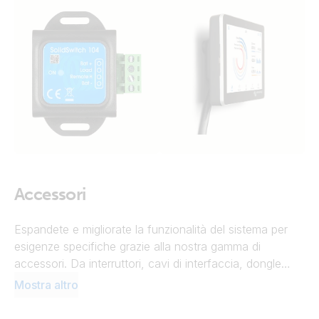
Accessori
Espandete e migliorate la funzionalità del sistema per
esigenze specifiche grazie alla nostra gamma di
accessori. Da interruttori, cavi di interfaccia, dongle
Bluetooth e moduli di connettività, fino a adattatori,
Mostra altro
supporti a parete, coperchi di protezione, scatole per
cavi, connettori per caricabatterie e molto altro.