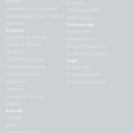
batterie
Brochure
Regolatori solari & Pannelli
Calcolatore MPPT
Monitoraggio locale e remoto
Listino prezzi
Accessori
Professionale
Soluzioni
Formazione
Accumulo di energia
Manifestazioni
Backup e Off-grid
Victron Professional
Marittimo
Forum della comunità
Veicoli Ricreazionali
Login
Veicoli professionali
Portale VRM
Generatori ibridi
E-Order & E-RMA
Industriale
Victron Professional
Telecom
Accesso all'energia
Mobilità
Azienda
Contatti
Blog
Questo è Victron