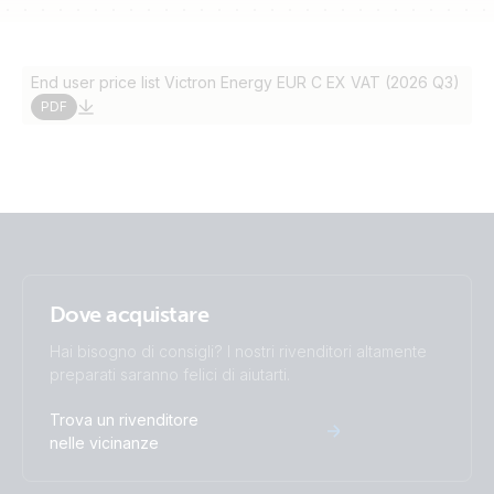
End user price list Victron Energy EUR C EX VAT (2026 Q3)
PDF
Dove acquistare
Hai bisogno di consigli? I nostri rivenditori altamente
preparati saranno felici di aiutarti.
Trova un rivenditore
nelle vicinanze