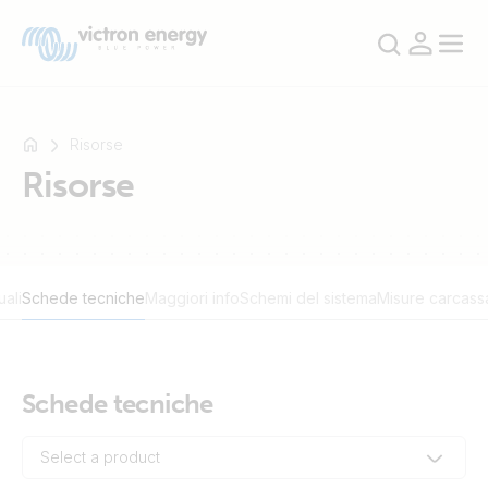
Risorse
Risorse
Ad
esempio
SmartSolar
ali
Schede tecniche
Maggiori info
Schemi del sistema
Misure carcass
Multiplus-
II
Orion
XS
Schede tecniche
SmartShunt
Select a product