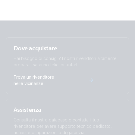
Dove acquistare
Hai bisogno di consigli? I nostri rivenditori altamente
preparati saranno felici di aiutarti.
Trova un rivenditore
nelle vicinanze
Assistenza
Consulta il nostro database o contatta il tuo
rivenditore per avere supporto tecnico dedicato,
richieste di riparazioni o di garanzia.