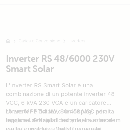
Carica e Conversione
Inverters
Ad
esempio
SmartSolar
Inverter RS 48/6000 230V
Multiplus-
Smart Solar
II
Orion
L’Inverter RS Smart Solar è una
XS
SmartShunt
combinazione di un potente inverter 48
VCC, 6 kVA 230 VCA e un caricatore
solare MPPT 4 kW, 80-450 VCC ad alta
L’inverter è dotato di un display, per
tensione. Grazie al design del suo modem
leggere i dettagli di batteria, inverter e
e alla tecnologia ad alta frequenza,
caricatore solare. Questi parametri