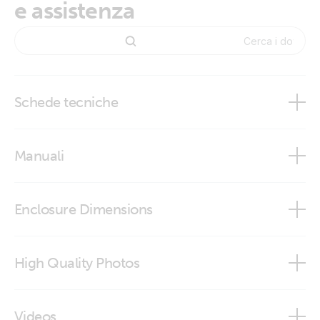
e assistenza
Schede tecniche
Inverter RS Smart Solar
Manuali
Inverter RS Smart Solar
Enclosure Dimensions
VictronConnect app
Inverter RS 48/6000 230V Smart Solar
High Quality Photos
Inverter RS 48V/6000VA Smart Solar (conn)
Videos