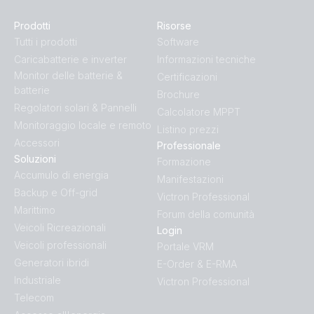
Prodotti
Risorse
Tutti i prodotti
Software
Caricabatterie e inverter
Informazioni tecniche
Monitor delle batterie &
Certificazioni
batterie
Brochure
Regolatori solari & Pannelli
Calcolatore MPPT
Monitoraggio locale e remoto
Listino prezzi
Accessori
Professionale
Soluzioni
Formazione
Accumulo di energia
Manifestazioni
Backup e Off-grid
Victron Professional
Marittimo
Forum della comunità
Veicoli Ricreazionali
Login
Veicoli professionali
Portale VRM
Generatori ibridi
E-Order & E-RMA
Industriale
Victron Professional
Telecom