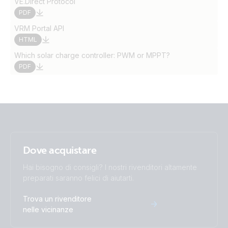
VE.Direct Protocol
PDF
VRM Portal API
HTML
Which solar charge controller: PWM or MPPT?
PDF
Dove acquistare
Hai bisogno di consigli? I nostri rivenditori altamente
preparati saranno felici di aiutarti.
Trova un rivenditore
nelle vicinanze