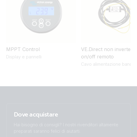
MultiPlus 3kVA 230VAC 12VDC 2x300Ah Li-NG Lynx Class-T
Smart BMS-NG Distributor Cerbo GX touch-50 SBP-220
generator MPPT 100-50 Orion Tr Smarts
MultiPlus II 3kVA 230VAC 12VDC 2x200Ah Li-NG Lynx Class-
T Smart BMS-NG Distributor Cerbo GX touch-50 SBP-220
generator MPPT 100-50 Orion-XS
MPPT Control
VE.Direct non invertent
on/off remoto
Display e pannelli
MultiPlus-II 3kVA 120VAC 12VDC 2x200Ah Li-NG VE.Bus
Cavo alimentazione banchi
BMS-NG Cerbo GX Touch-50 SBP-220 generator Lynx
Distributor MPPT 100/50 Orion XS BMV-712
MultiPlus-II 3kVA 120VAC 12VDC 2x200Ah Li-NG VE.Bus
BMS-NG Cerbo GX Touch-50 SBP-220 generator MPPT
100/50 Orion XS BMV-712
Dove acquistare
MultiPlus-II 3kVA 120VAC 12VDC 2x300Ah Li-NG Lynx Class-
T Smart BMS-NG Distributor Cerbo GX Touch-50 SBP-220
Hai bisogno di consigli? I nostri rivenditori altamente
generator MPPT 100/50 Orion XS
preparati saranno felici di aiutarti.