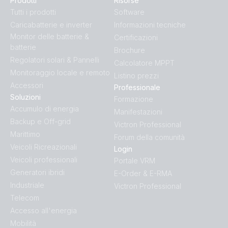
Prodotti
Risorse
Quattro 5kW 230VAC 24VDC 600-800Ah Li Lynx Smart
Tutti i prodotti
Software
BMS & distributors Cerbo GX touch generator MPPT Orion
Caricabatterie e inverter
Informazioni tecniche
Tr Smarts
Monitor delle batterie &
Certificazioni
batterie
Brochure
Regolatori solari & Pannelli
Quattro-II 5kVA 230VAC 24VDC 4x230Ah SC-AGM Cerbo
Calcolatore MPPT
GX touch-50 generator MPPT 100-50 BMV-712
Monitoraggio locale e remoto
Listino prezzi
Accessori
Professionale
Soluzioni
Quattro-II 5kVA 230VAC 24VDC 600Ah Li NG Lynx Smart
Formazione
BMS NG distributors Cerbo GX touch generator MPPT
Accumulo di energia
Manifestazioni
Extra Alternator Zeus regulator
Backup e Off-grid
Victron Professional
Marittimo
Forum della comunità
RV with dual MultiPlus-II 5kVA split phase 2x600Ah 24V Li-
Veicoli Ricreazionali
Login
NG parallel Lynx Smart BMS-NG Class-T Power In
Veicoli professionali
Portale VRM
Distributors Cerbo GX Touch 70 SBP-220 MPPT 100/50
Generatori ibridi
E-Order & E-RMA
Arco Zeus Alternator Orion XS 1400 12V Li battery
Industriale
Victron Professional
Telecom
US Van Manual & Drawing Smart BMS CL12_100 MultiPlus
Accesso all'energia
3kVA 12V 120V 60Hz
Mobilità