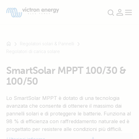
Regolatori solari & Pannelli
Regolatori di carica solare
Ad
SmartSolar MPPT 100/30 &
esempio
100/50
SmartSolar
Multiplus-
II
Lo SmartSolar MPPT è dotato di una tecnologia
Orion
avanzata che consente di ottenere il massimo dai
XS
pannelli solari e di proteggere le batterie. Funziona al
SmartShunt
98 % di efficienza con raffreddamento naturale ed è
progettato per resistere alle condizioni più difficili.