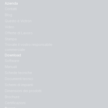
Azienda
US-Van Drawing MultiPlus 3kVA 120VAC 12VDC 2x200Ah Li
Contatti
Smart BMS CL12/100 Distributor SBP-100 MPPT 100/50
Blog
SmartShunt DMC VSD
Questo è Victron
Video
US-Van Drawing MultiPlus II 3kVA 120VAC 12VDC 2x200Ah
Offerte di Lavoro
Li-NG VEBus BMS-NG Distributor Cerbo GX touch-50 SBP-
Stampa
100 MPPT 100-50 SmartShunt DMC Orion XS
Trovate il vostro responsabile
commerciale
US-VAN Drawing VEBus BMS V2 MultiPlus-II 3kVA 12V 120V
Download
60Hz with technical explanation
Software
Manuali
Van-Motorhome Drawing 3 monitoring setups MultiPlus
Schede tecniche
3kVA 12V 230V 50Hz 3x100Ah Li SuperPack NG
Documenti tecnici
Schemi di impianti
Van-Motorhome Manual & Drawing 3 monitoring setups
Dimensioni dei prodotti
MultiPlus 3kVA 12V 230V 50Hz Li SuperPack NG
Brochure
Certificazioni
VE.Bus BMS example with 3kW 12V MultiPlus 230V