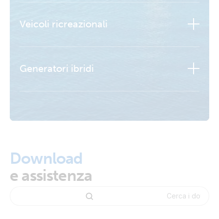
Veicoli ricreazionali
Generatori ibridi
Ulteriori informazioni
Ulteriori informazioni
Download
e assistenza
Ulteriori informazioni