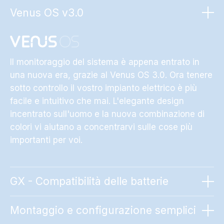
Venus OS v3.0
Il monitoraggio del sistema è appena entrato in
Il Cerbo GX è dotato di un potente processore
una nuova era, grazie al Venus OS 3.0. Ora tenere
dual-core, che gestisce facilmente tutti i prodotti
sotto controllo il vostro impianto elettrico è più
Victron collegati, oltre a un'ampia gamma di
facile e intuitivo che mai. L'elegante design
dispositivi supportati di terze parti.
incentrato sull'uomo e la nuova combinazione di
colori vi aiutano a concentrarvi sulle cose più
importanti per voi.
GX - Compatibilità delle batterie
Montaggio e configurazione semplici