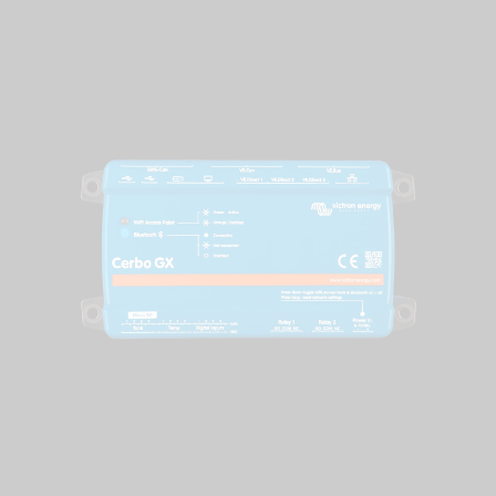
Cerbo GX
Dove la flessibilità
incontra il controllo da
remoto