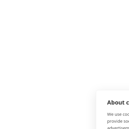
About c
We use coo
provide so
advertisem