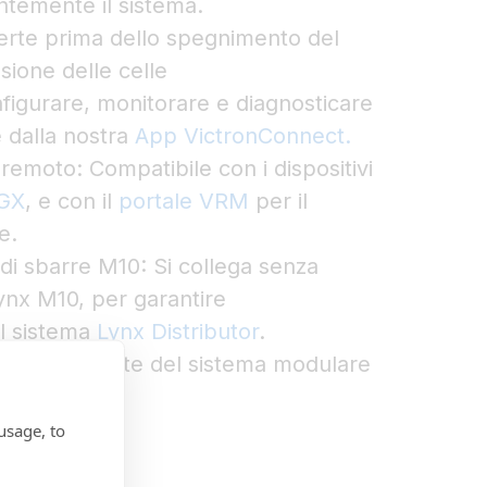
ientemente il sistema.
erte prima dello spegnimento del
sione delle celle
figurare, monitorare e diagnosticare
 dalla nostra
App VictronConnect.
remoto: Compatibile con i dispositivi
GX
, e con il
portale VRM
per il
e.
 di sbarre M10: Si collega senza
Lynx M10, per garantire
el sistema
Lynx Distributor
.
rte integrante del sistema modulare
usage, to