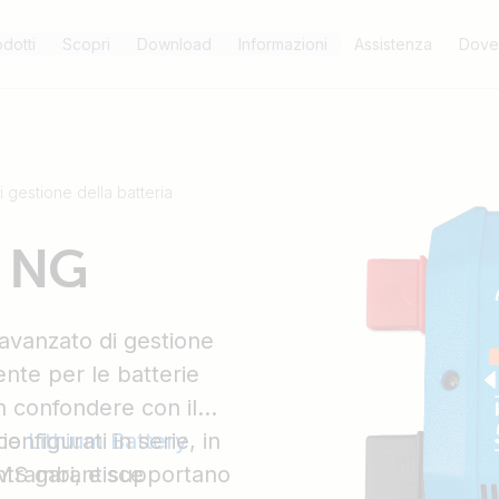
dotti
Scopri
Download
Informazioni
Assistenza
Dove 
i gestione della batteria
S NG
avanzato di gestione
ente per le batterie
n confondere con il
onfigurati in serie, in
rie
Lithium Battery
entrambi, e supportano
MS garantisce