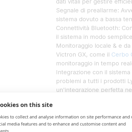
dati vitali per gestire effic
Segnale di preallarme: Avv
sistema dovuto a bassa ten
Connettività Bluetooth: Con
il sistema in modo semplice
Monitoraggio locale & e da 
Victron GX, come il
Cerbo 
monitoraggio in tempo real
Integrazione con il sistema
problemi a tutti i prodotti 
un'integrazione perfetta n
Il Lynx Smart BMS NG è pa
ookies on this site
Lynx Distribution.
kies to collect and analyse information on site performance and 
cial media features and to enhance and customise content and
ents.