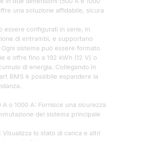
le in due dimensioni (500 A e 1000
fre una soluzione affidabile, sicura
o essere configurati in serie, in
zione di entrambi, e supportano
V. Ogni sistema può essere formato
e e offre fino a 192 kWh (12 V) o
umulo di energia. Collegando in
mart BMS è possibile espandere la
ondanza.
0 A o 1000 A: Fornisce una sicurezza
ommutazione del sistema principale
Visualizza lo stato di carica e altri