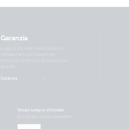
Ah Li-NG Lynx Smart BMS NG Cerbo GX
0 Orion XS
Lynx Smart BMS & distributors Cerbo GX
NG Lynx Class-T Smart BMS-NG
Garanzia
nerator MPPT 100/50 extra Alternator
Leggi di più sulla nostra garanzia
G Lynx Smart BMS NG distributors
standard di 5 anni leader del
ernator Zeus regulator
settore e sul servizio di riparazione
 2x600Ah 24V Li-NG parallel Lynx Smart
globale.
erbo GX Touch 70 SBP-220 MPPT 100/50
 battery
Garanzia
r 12/50-1 Inverter 800W 2x150Ah Li-NG
PT 100/50 Orion XS BMV-712
Rimani sempre informato
Iscriviti alla nostra newsletter