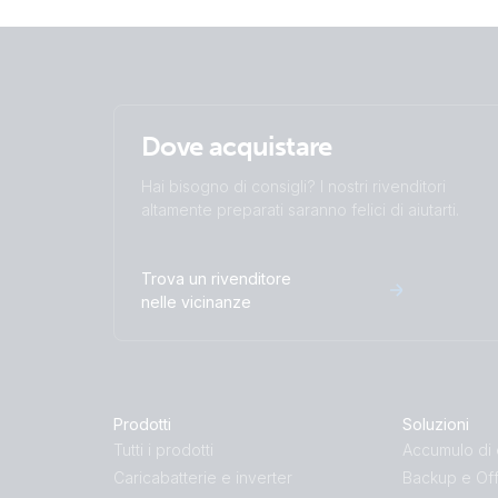
Dove acquistare
Hai bisogno di consigli? I nostri rivenditori
altamente preparati saranno felici di aiutarti.
Trova un rivenditore
nelle vicinanze
Prodotti
Soluzioni
Tutti i prodotti
Accumulo di 
Caricabatterie e inverter
Backup e Off