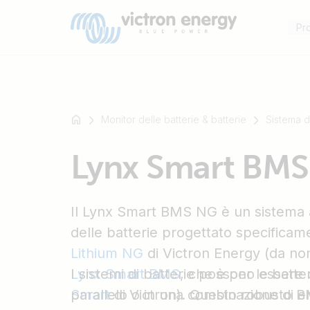
Pro
Monitor delle batterie & batterie
Sistema d
Ad
Lynx Smart BM
esempio
SmartSolar
Multiplus-
Il Lynx Smart BMS NG è un sistema 
II
Orion
delle batterie progettato specificam
XS
Lithium NG
di Victron Energy (da no
SmartShunt
Lynx Smart BMS
I sistemi di batterie possono essere c
, che è per le batte
Smart
parallelo o in una combinazione di 
di Victron). Questo robusto B