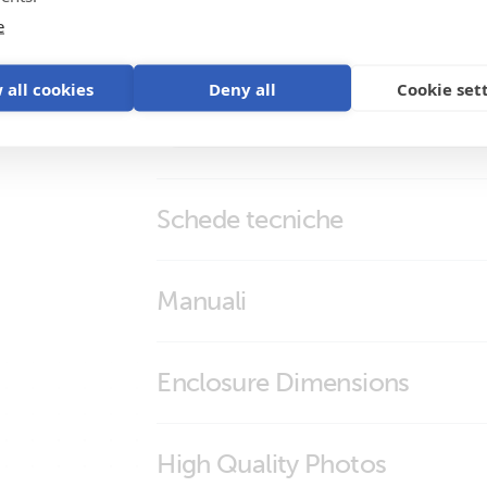
e
 all cookies
Deny all
Cookie set
Schede tecniche
BMS NG Overview
Manuali
Lynx Smart BMS NG
Lynx Smart BMS NG
Enclosure Dimensions
Lynx Smart BMS 1000 NG
High Quality Photos
Lynx Smart BMS 500 NG