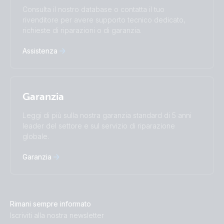
Subscribe
Suomalainen
Svenska
Consulta il nostro database o contatta il tuo
Türkçe
Ελληνικά
rivenditore per avere supporto tecnico dedicato,
Русский
Українська
richieste di riparazioni o di garanzia.
中國人
Assistenza
Garanzia
Leggi di più sulla nostra garanzia standard di 5 anni
leader del settore e sul servizio di riparazione
globale.
Garanzia
Rimani sempre informato
Iscriviti alla nostra newsletter