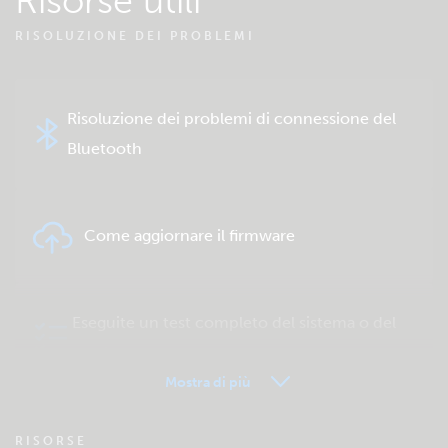
Risorse utili
RISOLUZIONE DEI PROBLEMI
Risoluzione dei problemi di connessione del
Bluetooth
Come aggiornare il firmware
Eseguite un test completo del sistema o del
prodotto
Mostra di più
VRM - FAQ del Monitoraggio remoto
RISORSE