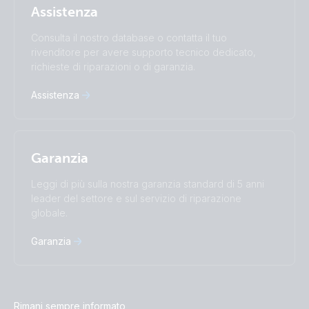
Assistenza
Română
Slovenščina
Subscribe
Suomalainen
Svenska
Consulta il nostro database o contatta il tuo
Türkçe
Ελληνικά
rivenditore per avere supporto tecnico dedicato,
Русский
Українська
richieste di riparazioni o di garanzia.
中國人
Assistenza
Garanzia
Leggi di più sulla nostra garanzia standard di 5 anni
leader del settore e sul servizio di riparazione
globale.
Garanzia
Rimani sempre informato