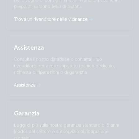
Čeština
Dansk
preparati saranno felici di aiutarti.
Deutsch
English
Trova un rivenditore nelle vicinanze
Español
Français
Italiano
Magyar
Nederlands
Norsk
I agree to receive the newsletter and accept the
Polskie
Português
Privacy Policy.
Assistenza
Română
Slovenščina
Subscribe
Suomalainen
Svenska
Consulta il nostro database o contatta il tuo
Türkçe
Ελληνικά
rivenditore per avere supporto tecnico dedicato,
Русский
Українська
richieste di riparazioni o di garanzia.
中國人
Assistenza
Garanzia
Leggi di più sulla nostra garanzia standard di 5 anni
leader del settore e sul servizio di riparazione
globale.