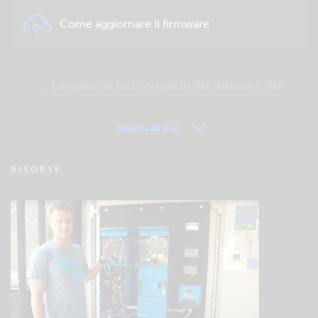
Come aggiornare il firmware
Eseguite un test completo del sistema o del
prodotto
Mostra di più
VRM - FAQ del Monitoraggio remoto
RISORSE
Verificate la base di conoscenze della
comunità
Download e documentazione generali