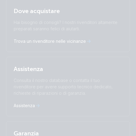
Selected
Stay up to date
Italiano
Dove acquistare
Change language
Hai bisogno di consigli? I nostri rivenditori altamente
Čeština
Dansk
preparati saranno felici di aiutarti.
Deutsch
English
Trova un rivenditore nelle vicinanze
Español
Français
Italiano
Magyar
Nederlands
Norsk
I agree to receive the newsletter and accept the
Polskie
Português
Privacy Policy.
Assistenza
Română
Slovenščina
Subscribe
Suomalainen
Svenska
Consulta il nostro database o contatta il tuo
Türkçe
Ελληνικά
rivenditore per avere supporto tecnico dedicato,
Русский
Українська
richieste di riparazioni o di garanzia.
中國人
Assistenza
Garanzia