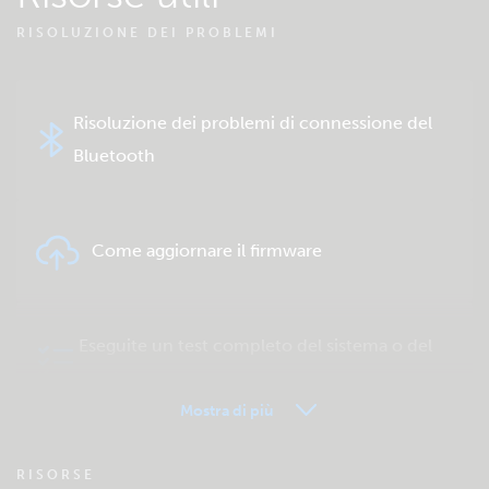
RISOLUZIONE DEI PROBLEMI
Risoluzione dei problemi di connessione del
Bluetooth
Come aggiornare il firmware
Eseguite un test completo del sistema o del
prodotto
Mostra di più
VRM - FAQ del Monitoraggio remoto
RISORSE