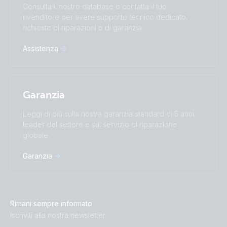
Consulta il nostro database o contatta il tuo
Türkçe
Ελληνικά
rivenditore per avere supporto tecnico dedicato,
Русский
Українська
richieste di riparazioni o di garanzia.
中國人
Assistenza
Garanzia
Leggi di più sulla nostra garanzia standard di 5 anni
leader del settore e sul servizio di riparazione
globale.
Garanzia
Rimani sempre informato
Iscriviti alla nostra newsletter