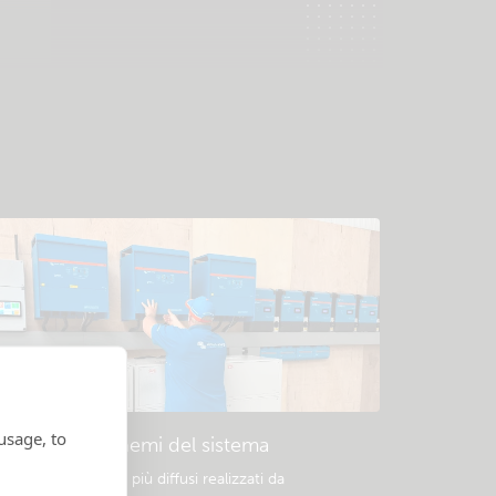
usage, to
Esempio di schemi del sistema
rogetti dei sistemi più diffusi realizzati da