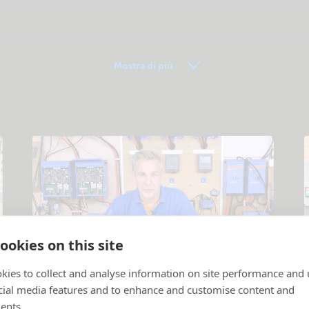
Download e documentazione generali
Mostra di più
ookies on this site
kies to collect and analyse information on site performance and 
Video tutorial
cial media features and to enhance and customise content and
Spiegazione di prodotti e sistemi
.
P
ents.