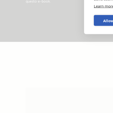
questo e-book
.
Learn mor
Allow