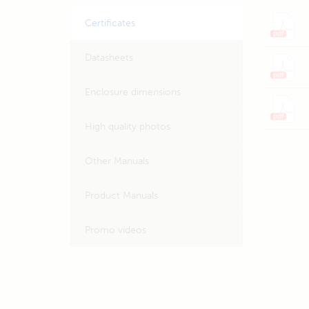
Certificates
Datasheets
Enclosure dimensions
High quality photos
Other Manuals
Product Manuals
Promo videos