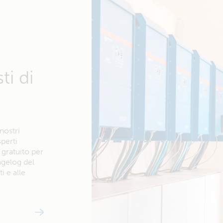
ti di
nostri
sperti
 gratuito per
ngelog del
i e alle