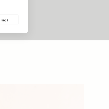
rofessionisti.
tings