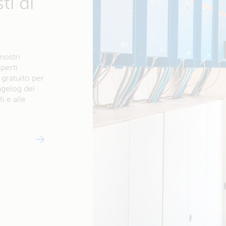
ti di
nostri
sperti
 gratuito per
ngelog del
i e alle