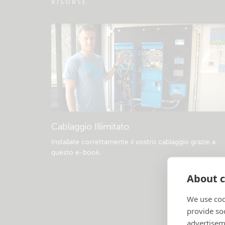
RISORSE
Cablaggio Illimitato
Installate correttamente il vostro cablaggio grazie a
questo e-book
.
About c
We use coo
provide so
advertisem