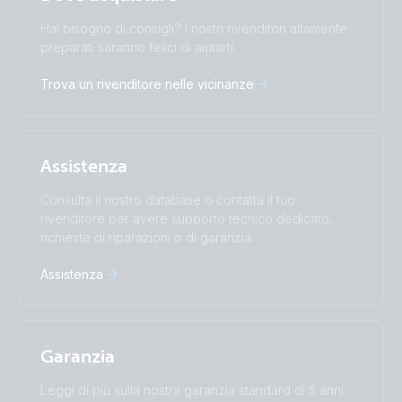
Change language
Hai bisogno di consigli? I nostri rivenditori altamente
Čeština
Dansk
preparati saranno felici di aiutarti.
Deutsch
English
Trova un rivenditore nelle vicinanze
Español
Français
Italiano
Magyar
Nederlands
Norsk
I agree to receive the newsletter and accept the
Polskie
Português
Privacy Policy.
Assistenza
Română
Slovenščina
Subscribe
Suomalainen
Svenska
Consulta il nostro database o contatta il tuo
Türkçe
Ελληνικά
rivenditore per avere supporto tecnico dedicato,
Русский
Українська
richieste di riparazioni o di garanzia.
中國人
Assistenza
Garanzia
Leggi di più sulla nostra garanzia standard di 5 anni