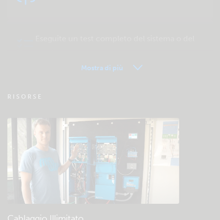
Eseguite un test completo del sistema o del
prodotto
Mostra di più
VRM - FAQ del Monitoraggio remoto
RISORSE
Verificate la base di conoscenze della
comunità
Download e documentazione generali
Cablaggio Illimitato