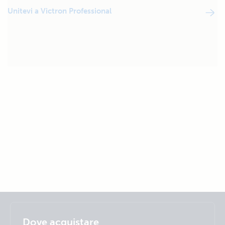
Unitevi a Victron Professional
Selected
Stay up to date
Italiano
Dove acquistare