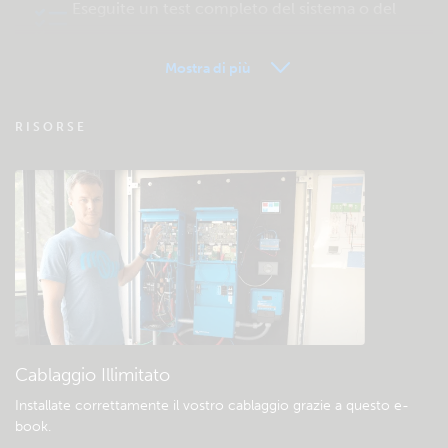
Eseguite un test completo del sistema o del
prodotto
Mostra di più
VRM - FAQ del Monitoraggio remoto
RISORSE
Verificate la base di conoscenze della
comunità
Download e documentazione generali
Cablaggio Illimitato
Installate correttamente il vostro cablaggio grazie a questo e-
book
.