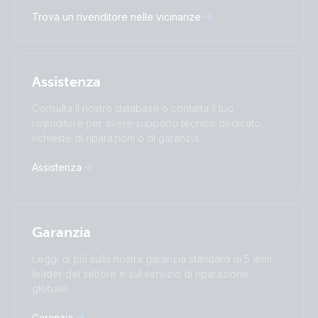
Deutsch
English
Trova un rivenditore nelle vicinanze
Español
Français
Italiano
Magyar
Nederlands
Norsk
I agree to receive the newsletter and accept the
Polskie
Português
Privacy Policy.
Assistenza
Română
Slovenščina
Subscribe
Suomalainen
Svenska
Consulta il nostro database o contatta il tuo
Türkçe
Ελληνικά
rivenditore per avere supporto tecnico dedicato,
Русский
Українська
richieste di riparazioni o di garanzia.
中國人
Assistenza
Garanzia
Leggi di più sulla nostra garanzia standard di 5 anni
leader del settore e sul servizio di riparazione
globale.
Garanzia