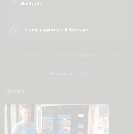
Bluetooth
Come aggiornare il firmware
Eseguite un test completo del sistema o del
prodotto
Mostra di più
VRM - FAQ del Monitoraggio remoto
RISORSE
Verificate la base di conoscenze della
comunità