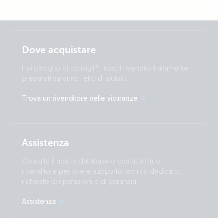
Selected
Stay up to date
Italiano
Dove acquistare
Change language
Hai bisogno di consigli? I nostri rivenditori altamente
Čeština
Dansk
preparati saranno felici di aiutarti.
Deutsch
English
Trova un rivenditore nelle vicinanze
Español
Français
Italiano
Magyar
Nederlands
Norsk
I agree to receive the newsletter and accept the
Polskie
Português
Privacy Policy.
Assistenza
Română
Slovenščina
Subscribe
Suomalainen
Svenska
Consulta il nostro database o contatta il tuo
Türkçe
Ελληνικά
rivenditore per avere supporto tecnico dedicato,
Русский
Українська
richieste di riparazioni o di garanzia.
中國人
Assistenza