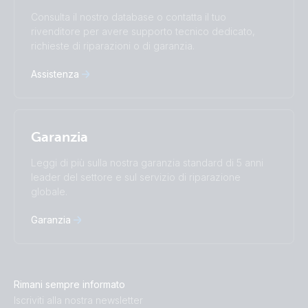
Subscribe
Suomalainen
Svenska
Consulta il nostro database o contatta il tuo
Türkçe
Ελληνικά
rivenditore per avere supporto tecnico dedicato,
Русский
Українська
richieste di riparazioni o di garanzia.
中國人
Assistenza
Garanzia
Leggi di più sulla nostra garanzia standard di 5 anni
leader del settore e sul servizio di riparazione
globale.
Garanzia
Rimani sempre informato
Iscriviti alla nostra newsletter