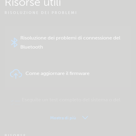
Risorse utili
RISOLUZIONE DEI PROBLEMI
Risoluzione dei problemi di connessione del
Bluetooth
Come aggiornare il firmware
Eseguite un test completo del sistema o del
prodotto
Mostra di più
VRM - FAQ del Monitoraggio remoto
RISORSE