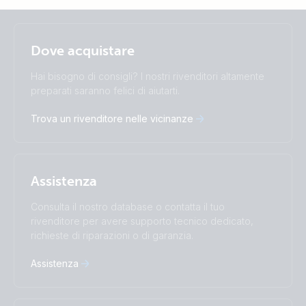
Selected
Stay up to date
Italiano
Dove acquistare
Change language
Hai bisogno di consigli? I nostri rivenditori altamente
Čeština
Dansk
preparati saranno felici di aiutarti.
Deutsch
English
Trova un rivenditore nelle vicinanze
Español
Français
Italiano
Magyar
Nederlands
Norsk
I agree to receive the newsletter and accept the
Polskie
Português
Privacy Policy.
Assistenza
Română
Slovenščina
Subscribe
Suomalainen
Svenska
Consulta il nostro database o contatta il tuo
Türkçe
Ελληνικά
rivenditore per avere supporto tecnico dedicato,
Русский
Українська
richieste di riparazioni o di garanzia.
中國人
Assistenza