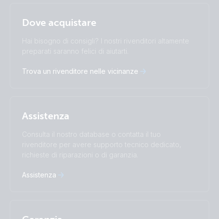
Selected
Stay up to date
Italiano
Dove acquistare
Change language
Hai bisogno di consigli? I nostri rivenditori altamente
Čeština
Dansk
preparati saranno felici di aiutarti.
Deutsch
English
Trova un rivenditore nelle vicinanze
Español
Français
Italiano
Magyar
Nederlands
Norsk
I agree to receive the newsletter and accept the
Polskie
Português
Privacy Policy.
Assistenza
Română
Slovenščina
Subscribe
Suomalainen
Svenska
Consulta il nostro database o contatta il tuo
Türkçe
Ελληνικά
rivenditore per avere supporto tecnico dedicato,
Русский
Українська
richieste di riparazioni o di garanzia.
中國人
Assistenza