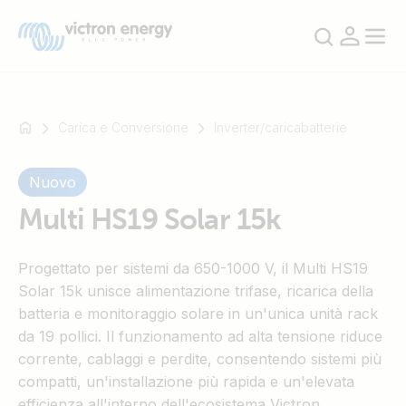
Carica e Conversione
Inverter/caricabatterie
Nuovo
Ad
esempio
Multi HS19 Solar 15k
SmartSolar
Multiplus-
Progettato per sistemi da 650-1000 V, il Multi HS19
II
Solar 15k unisce alimentazione trifase, ricarica della
Orion
batteria e monitoraggio solare in un'unica unità rack
XS
da 19 pollici. Il funzionamento ad alta tensione riduce
SmartShunt
corrente, cablaggi e perdite, consentendo sistemi più
compatti, un'installazione più rapida e un'elevata
efficienza all'interno dell'ecosistema Victron.