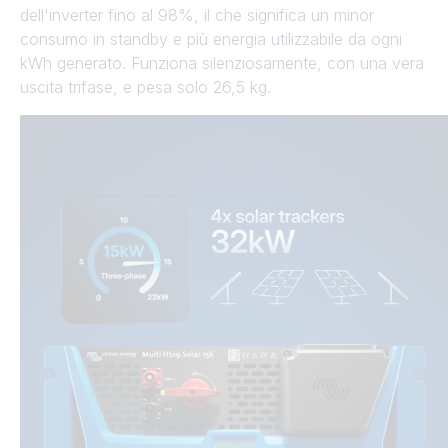
dell'inverter fino al 98%, il che significa un minor
consumo in standby e più energia utilizzabile da ogni
kWh generato. Funziona silenziosamente, con una vera
uscita trifase, e pesa solo 26,5 kg.