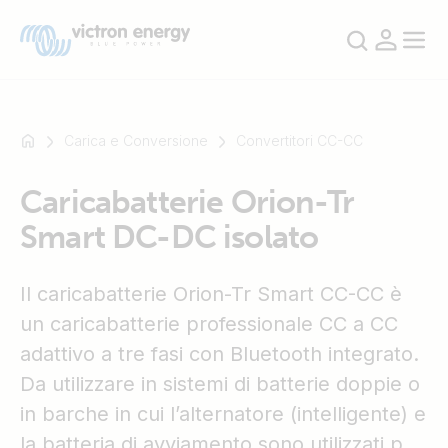
Carica e Conversione
Convertitori CC-CC
Caricabatterie Orion-Tr
Ad
Smart DC-DC isolato
esempio
SmartSolar
Multiplus-
Il caricabatterie Orion-Tr Smart CC-CC è
II
un caricabatterie professionale CC a CC
Orion
adattivo a tre fasi con Bluetooth integrato.
XS
SmartShunt
Da utilizzare in sistemi di batterie doppie o
in barche in cui l’alternatore (intelligente) e
la batteria di avviamento sono utilizzati per