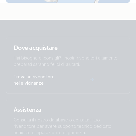
Orion-Tr Smart 24/12-20 (right)
Orion-Tr Smart 24/12-20 (top)
Orion-Tr Smart 24/12-30A(360W) Isolated (conn)
Dove acquistare
Orion-Tr Smart 24/12-30A(360W) Isolated (left)
Hai bisogno di consigli? I nostri rivenditori altamente
preparati saranno felici di aiutarti.
Orion-Tr Smart 24/12-30A(360W) Isolated (right)
Trova un rivenditore
Orion-Tr Smart 24/12-30A(360W) Isolated (top)
nelle vicinanze
Orion-Tr Smart 24/24-12 (front)
Assistenza
Orion-Tr Smart 24/24-12 (left)
Consulta il nostro database o contatta il tuo
rivenditore per avere supporto tecnico dedicato,
Orion-Tr Smart 24/24-12 (right)
richieste di riparazioni o di garanzia.