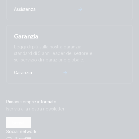
Assistenza
Orion-Tr Smart 24/24-12 (top)
Orion-Tr smart 24/24-17 (front)
Garanzia
Orion-Tr smart 24/24-17 (left)
Leggi di più sulla nostra garanzia
standard di 5 anni leader del settore e
Orion-Tr smart 24/24-17 (right)
sul servizio di riparazione globale.
Garanzia
Orion-Tr smart 24/24-17 (top)
Orion-Tr Smart 24/48-8.5 (front)
Rimani sempre informato
Iscriviti alla nostra newsletter
Orion-Tr Smart 24/48-8.5 (left)
Iscriviti
Orion-Tr Smart 24/48-8.5 (right)
Social network