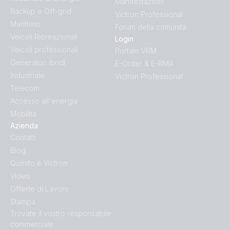
Manifestazioni
Backup e Off-grid
Victron Professional
Orion-Tr Smart 48/48-8 (front)
Marittimo
Forum della comunità
Veicoli Ricreazionali
Login
Orion-Tr Smart 48/48-8 (left)
Veicoli professionali
Portale VRM
Generatori ibridi
E-Order & E-RMA
Orion-Tr Smart 48/48-8 (right)
Industriale
Victron Professional
Telecom
Orion-Tr Smart 48/48-8 (top)
Accesso all'energia
Mobilità
Azienda
Contatti
Blog
Questo è Victron
Video
Offerte di Lavoro
Stampa
Trovate il vostro responsabile
commerciale