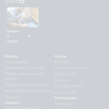
Orion-Tr Smart 24/48-8.5 (top)
Orion-Tr Smart 48/12-30 (front)
Orion-Tr Smart 48/12-30 (left)
Questo
è
Orion-Tr Smart 48/12-30 (right)
Victron
Orion-Tr Smart 48/12-30 (top)
Prodotti
Risorse
Tutti i prodotti
Software
Orion-Tr Smart 48/24-16 (front)
Caricabatterie e inverter
Informazioni tecniche
Monitor delle batterie &
Certificazioni
batterie
Orion-Tr Smart 48/24-16 (left)
Brochure
Regolatori solari & Pannelli
Calcolatore MPPT
Monitoraggio locale e remoto
Orion-Tr Smart 48/24-16 (right)
Listino prezzi
Accessori
Professionale
Soluzioni
Formazione
Orion-Tr Smart 48/24-16 (top)
Accumulo di energia