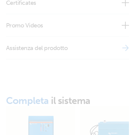
Certificates
Certificate Safety IEC 60335-1 - 19 interfaces
Promo Videos
Declaration of Conformity - Interfaces
Brand video
Assistenza del prodotto
ISO9001 certificate
Completa
il sistema