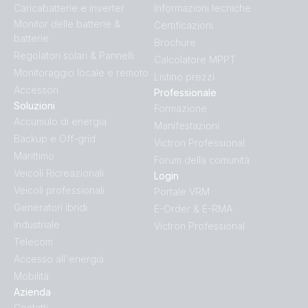
Caricabatterie e inverter
Informazioni tecniche
Monitor delle batterie &
Certificazioni
batterie
Brochure
Regolatori solari & Pannelli
Calcolatore MPPT
Monitoraggio locale e remoto
Listino prezzi
Accessori
Professionale
Soluzioni
Formazione
Accumulo di energia
Manifestazioni
Backup e Off-grid
Victron Professional
Marittimo
Forum della comunità
Veicoli Ricreazionali
Login
Veicoli professionali
Portale VRM
Generatori ibridi
E-Order & E-RMA
Industriale
Victron Professional
Telecom
Accesso all'energia
Mobilità
Azienda
Contatti