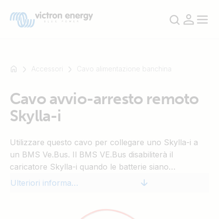
Accessori
Cavo alimentazione banchina
Cavo avvio-arresto remoto
Ad
Skylla-i
esempio
SmartSolar
Multiplus-
Utilizzare questo cavo per collegare uno Skylla-i a
II
un BMS Ve.Bus. Il BMS VE.Bus disabiliterà il
Orion
caricatore Skylla-i quando le batterie siano
XS
completamente cariche.
Ulteriori informazioni
SmartShunt