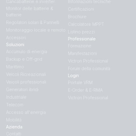
Caricabatterie e inverter
Informazioni tecniche
Monitor delle batterie &
Certificazioni
batterie
Brochure
Regolatori solari & Pannelli
Calcolatore MPPT
Monitoraggio locale e remoto
Listino prezzi
Accessori
Professionale
Soluzioni
Formazione
Accumulo di energia
Manifestazioni
Backup e Off-grid
Victron Professional
Marittimo
Forum della comunità
Veicoli Ricreazionali
Login
Veicoli professionali
Portale VRM
Generatori ibridi
E-Order & E-RMA
Industriale
Victron Professional
Telecom
Accesso all'energia
Mobilità
Azienda
Contatti