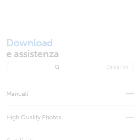
Download
e assistenza
Manuali
High Quality Photos
Rubber bumper for Blue Smart IP65 Charger 12/10,
12/15, 24/8 (front)