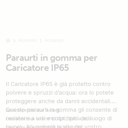
Accessori
Accessori
Ad
esempio
SmartSolar
Paraurti in gomma per
Multiplus-
Caricatore IP65
II
Orion
Il Caricatore IP65 è già protetto contro
XS
SmartShunt
polvere e spruzzi d’acqua: ora lo potete
proteggere anche da danni accidentali.
Questo paraurti in gomma gli consente di
Sono disponibili due modelli:
resistere a urti e colpi tipici del luogo di
Caricatore Blue Smart IP65 12/10, 12/15 e 24/8
lavoro. Allungherà la vita del vostro
Caricatore Blue Smart IP65 12/25 e 24/13