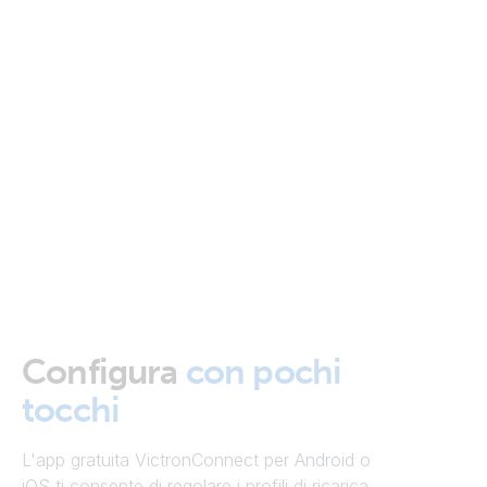
Configura
con pochi
tocchi
L'app gratuita VictronConnect per Android o
iOS ti consente di regolare i profili di ricarica,