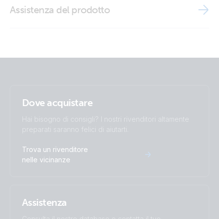
Brand video
Assistenza del prodotto
ISO9001 certificate
Dove acquistare
Hai bisogno di consigli? I nostri rivenditori altamente
preparati saranno felici di aiutarti.
Trova un rivenditore
nelle vicinanze
Assistenza
Consulta il nostro database o contatta il tuo