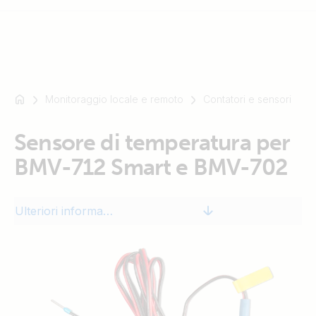
Monitoraggio locale e remoto
Contatori e sensori
Ad
esempio
SmartSolar
Sensore di temperatura per
Multiplus-
BMV-712 Smart e BMV-702
II
Orion
XS
Ulteriori informazioni
SmartShunt