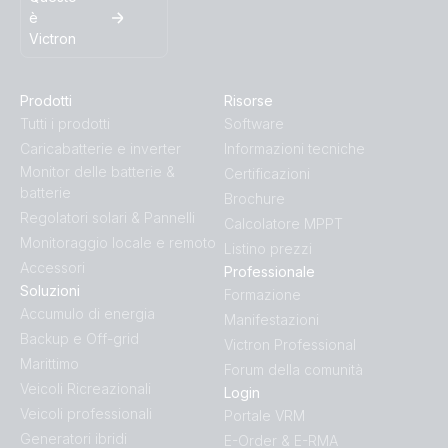
è
Victron
Prodotti
Risorse
Tutti i prodotti
Software
Caricabatterie e inverter
Informazioni tecniche
Monitor delle batterie &
Certificazioni
batterie
Brochure
Regolatori solari & Pannelli
Calcolatore MPPT
Monitoraggio locale e remoto
Listino prezzi
Accessori
Professionale
Soluzioni
Formazione
Accumulo di energia
Manifestazioni
Backup e Off-grid
Victron Professional
Marittimo
Forum della comunità
Veicoli Ricreazionali
Login
Veicoli professionali
Portale VRM
Generatori ibridi
E-Order & E-RMA