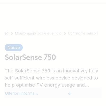
Monitoraggio locale e remoto
Contatori e sensori
Ad
esempio
SmartSolar
Nuovo
Multiplus-
SolarSense 750
II
Orion
XS
The SolarSense 750 is an innovative, fully
SmartShunt
self-sufficient wireless device designed to
help optimise PV energy usage and
monitor the health of your photovoltaic
Ulteriori informazioni
(PV) installation.