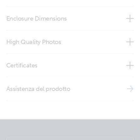
Enclosure Dimensions
SolarSense 750
High Quality Photos
SolarSense (front2)
Certificates
SolarSense (left)
ISO9001 certificate
Assistenza del prodotto
SolarSense (right)
SolarSense (side)
SolarSense (side2)