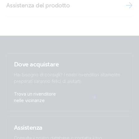
Assistenza del prodotto
ISO9001 certificate
Dove acquistare
Hai bisogno di consigli? I nostri rivenditori altamente
preparati saranno felici di aiutarti.
Trova un rivenditore
nelle vicinanze
Assistenza
Consulta il nostro database o contatta il tuo