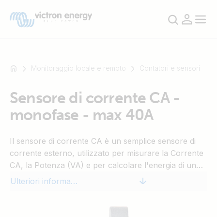
Monitoraggio locale e remoto
Contatori e sensori
Sensore di corrente CA -
Ad
monofase - max 40A
esempio
SmartSolar
Multiplus-
Il sensore di corrente CA è un semplice sensore di
II
corrente esterno, utilizzato per misurare la Corrente
Orion
CA, la Potenza (VA) e per calcolare l'energia di un
XS
Inverter FV collegato all'entrata CA o all'uscita di un
Ulteriori informazioni
SmartShunt
Multi o di un Quattro. Questi valori possono essere
visualizzati e inviati al sito web VRM dal Color
Control. I due cavi di misurazione possono essere