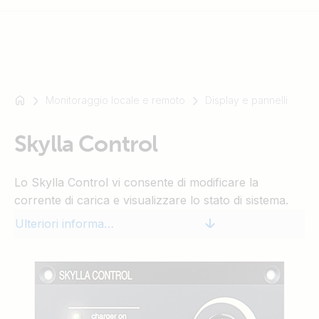
Monitoraggio locale e remoto
Display e pannelli
Ad
esempio
SmartSolar
Skylla Control
Multiplus-
II
Lo Skylla Control vi consente di modificare la
Orion
corrente di carica e visualizzare lo stato di sistema.
XS
Ulteriori informazioni
SmartShunt