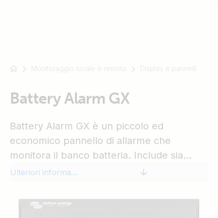
Monitoraggio locale e remoto
Display e pannelli
Ad
esempio
SmartSolar
Battery Alarm GX
Multiplus-
II
Battery Alarm GX è un piccolo ed
Orion
economico pannello di allarme che
XS
monitora il banco batteria. Include sia
SmartShunt
allarmi visivi che acustici e anche un
Ulteriori informazioni
contatto pulito con contatti normalmente
aperti e normalmente chiusi. Le soglie di
allarme e l'isteresi sono programmabili