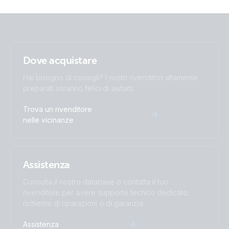
Dove acquistare
Hai bisogno di consigli? I nostri rivenditori altamente
preparati saranno felici di aiutarti.
Trova un rivenditore
nelle vicinanze
Assistenza
Consulta il nostro database o contatta il tuo
rivenditore per avere supporto tecnico dedicato,
richieste di riparazioni o di garanzia.
Assistenza