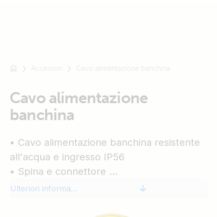
Accessori
Cavo alimentazione banchina
Ad
esempio
SmartSolar
Cavo alimentazione
Multiplus-
banchina
II
Orion
• Cavo alimentazione banchina resistente
XS
SmartShunt
all'acqua e ingresso IP56
• Spina e connettore
• Spia LED di accensione
Ulteriori informazioni
• Cappuccio di protezione
• Presa in acciaio inox disponibile in: 15M