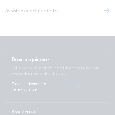
Stainless Steel Power Inlet with cover (front closed)
Brochure Marine
Assistenza del prodotto
Stainless Steel Power Inlet with cover (front open)
Off-grid, Backup and Island systems
Dove acquistare
Hai bisogno di consigli? I nostri rivenditori altamente
preparati saranno felici di aiutarti.
Trova un rivenditore
nelle vicinanze
Assistenza