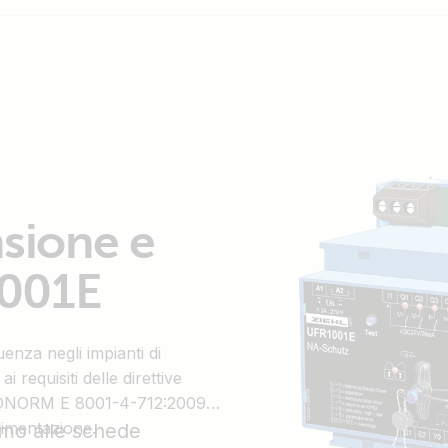
nsione e
1001E
enza negli impianti di
 requisiti delle direttive
ÖNORM E 8001-4-712:2009,
alimentazione.
iamo alle schede