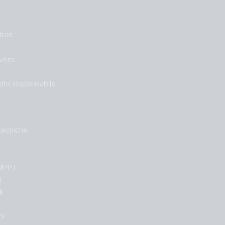
tron
avoro
stro responsabile
 tecniche
 MPPT
i
e
ni