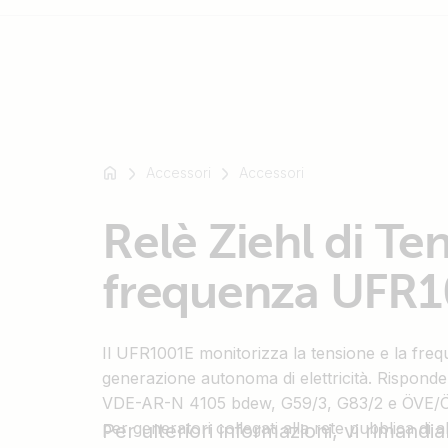
Ad
esempio
Accessori
Accessori
SmartSolar
Multiplus-
Relè Ziehl di Te
II
Orion
frequenza UFR
XS
SmartShunt
Il UFR1001E monitorizza la tensione e la frequ
generazione autonoma di elettricità. Risponde ai
VDE-AR-N 4105 bdew, G59/3, G83/2 e ÖVE/
per generatori collegati alla rete pubblica di 
Per ulteriori informazioni, vi rimand