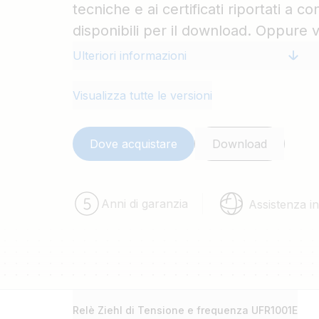
tecniche e ai certificati riportati a 
disponibili per il download. Oppure vi
www.ziehl.de
, dove potete cercare i
Ulteriori informazioni
sezione Gruppi di monitoraggio princi
Visualizza tutte le versioni
Dove acquistare
Download
Anni di garanzia
Assistenza in
Relè Ziehl di Tensione e frequenza UFR1001E