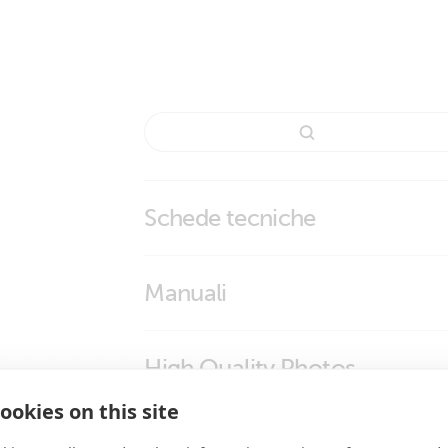
Schede tecniche
Ziehl Voltage and Frequency Relay UFR10
Manuali
Ziehl Voltage and frequency relay UFR100
High Quality Photos
ookies on this site
Ziehl Voltage and Frequency Relay 
Certificates