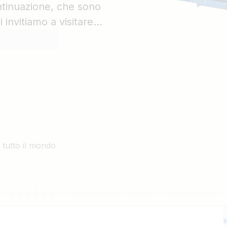
continuazione, che sono
 invitiamo a visitare
l UFR1001E nella
pali.
 tutto il mondo
I