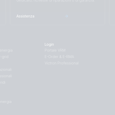
dedicato, richieste di riparazioni o di garanzia.
Assistenza
Login
energia
Portale VRM
-grid
E-Order & E-RMA
Victron Professional
azionali
ssionali
ridi
energia